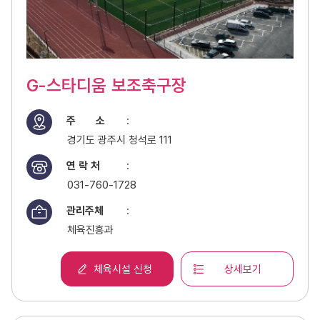
G-스타디움 보조축구장
주 소
:
경기도 광주시 청석로 111
연 락 처
:
031-760-1728
관리주체
:
체육진흥과
체육시설 신청
상세보기