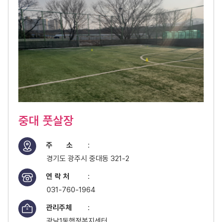
중대 풋살장
주 소
:
경기도 광주시 중대동 321-2
연 락 처
:
031-760-1964
관리주체
:
광남1동행정복지센터