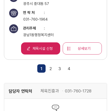
광주시 중대동 57
연 락 처
:
031-760-1964
관리주체
:
광남1동행정복지센터
체육시설 신청
상세보기
1
2
3
4
담당자 연락처
체육진흥과
031-760-1728