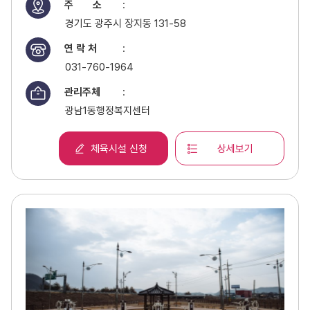
주 소
:
경기도 광주시 장지동 131-58
연 락 처
:
031-760-1964
관리주체
:
광남1동행정복지센터
체육시설 신청
상세보기