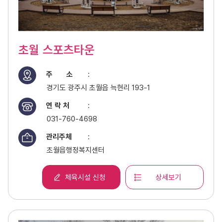
초월 스포츠타운
주 소
:
경기도 광주시 초월읍 늑현리 193-1
연 락 처
:
031-760-4698
관리주체
:
초월읍행정복지센터
체육시설 신청
상세보기