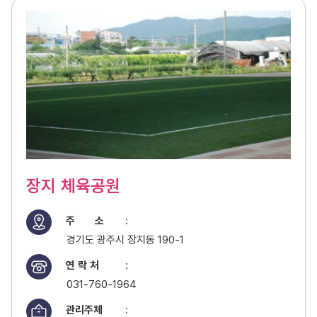
장지 체육공원
주 소
:
경기도 광주시 장지동 190-1
연 락 처
:
031-760-1964
관리주체
: